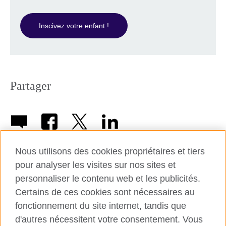
Inscivez votre enfant !
Partager
Nous utilisons des cookies propriétaires et tiers
pour analyser les visites sur nos sites et
personnaliser le contenu web et les publicités.
© 2026 British Council
Certains de ces cookies sont nécessaires au
British Council in France société par actions simplifiée
fonctionnement du site internet, tandis que
unipersonnelle est une filiale du British Council, l’agence
internationale britannique dédiée aux domaines de l’éducation
d'autres nécessitent votre consentement. Vous