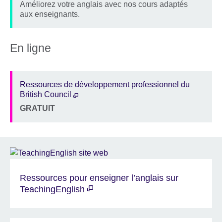
Améliorez votre anglais avec nos cours adaptés
Description
aux enseignants.
Lieu
Price
En ligne
Ressources de développement professionnel du
British Council
GRATUIT
Description
Lieu
Price
Ressources pour enseigner l’anglais sur
TeachingEnglish