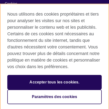
Cookies
Plan du site
Nous utilisons des cookies propriétaires et tiers
Aide et contact
pour analyser les visites sur nos sites et
personnaliser le contenu web et les publicités.
© 2026 British Council
Certains de ces cookies sont nécessaires au
British Council in France société par actions simplifiée
fonctionnement du site internet, tandis que
unipersonnelle est une filiale du British Council, l’agence
d'autres nécessitent votre consentement. Vous
internationale britannique dédiée aux domaines de l’éducation
et des relations culturelles. British Council in France société par
pouvez trouver plus de détails concernant notre
actions simplifiée unipersonnelle est une société inscrite en
politique en matière de cookies et personnaliser
France avec le numéro RCS Paris n° 847 719 473. Adresse :
vos choix dans les préférences.
9/11 rue de Constantine, 75007 Paris, France. Le British Council
est une association caritative enregistrée sous le numéro
209131 (Angleterre et Pays de Galles) et SC037733 (Ecosse).
Accepter tous les cookies.
Adresse : 1 Redman Place, Stratford, London E20 1JQ,
Royaume-Uni.
Veuillez noter que nos prestations examens sont facturées par
Paramètres des cookies
le British Council au Royaume-Uni.