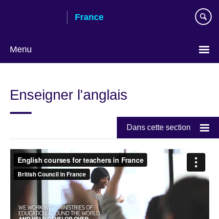
Skip
France
to
main
content
Menu
Choose
your
Enseigner l'anglais
language
Dans cette section