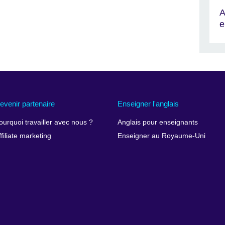
A
e
evenir partenaire
Enseigner l'anglais
ourquoi travailler avec nous ?
Anglais pour enseignants
ffiliate marketing
Enseigner au Royaume-Uni