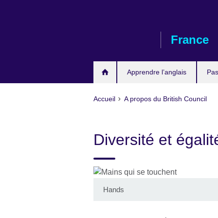
Skip
to
main
France
content
Apprendre l’anglais
Pas
Accueil
A propos du British Council
Diversité et égali
Hands