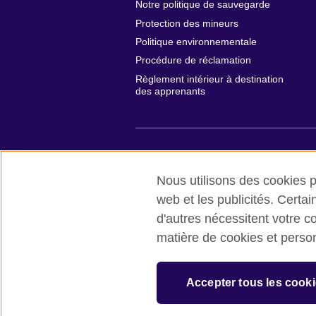
Notre politique de sauvegarde
Protection des mineurs
Politique environnementale
Procédure de réclamation
Règlement intérieur à destination
des apprenants
British Council global
Conditions d’ut
Nous utilisons des cookies pr
© 2026 British Council
web et les publicités. Certa
British Council in France société par acti
d'autres nécessitent votre c
domaines de l’éducation et des relations 
matière de cookies et perso
France avec le numéro RCS Paris n° 847 
caritative enregistrée sous le numéro 
1JQ, Royaume-Uni.
Accepter tous les cooki
Veuillez noter que nos prestations exam