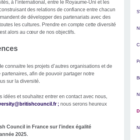
tés, à l’international, entre le Royaume-Uni et les
construisant des relations de confiance entre chacun
S
emandent de développer des partenariats avec des
toutes les cultures. Prendre en compte cette diversité
N
est alors au cœur de nos objectifs.
C
ences
P
connaitre les projets d’autres organisations et de
partenaires, afin de pouvoir partager notre
B
s sur la diversité.
N
 idées et souhaitez entrer en contact avec nous,
versity@britishcouncil.fr ;
nous serons heureux
D
ish Council in France sur l’index égalité
N
année 2025.