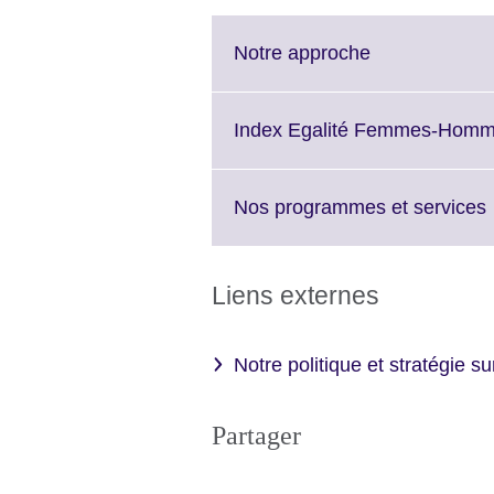
Click
Notre approche
to
expand.
More
Index Egalité Femmes-Hom
information
available.
C
Nos programmes et services
t
Liens externes
a
Notre politique et stratégie su
Partager