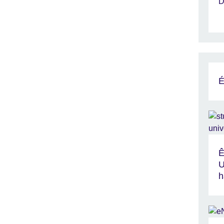
É
Ê
U
h