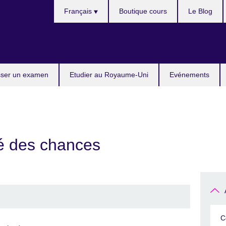
Choose
Français
Boutique cours
Le Blog
your
language
ser un examen
Etudier au Royaume-Uni
Evénements
té des chances
C