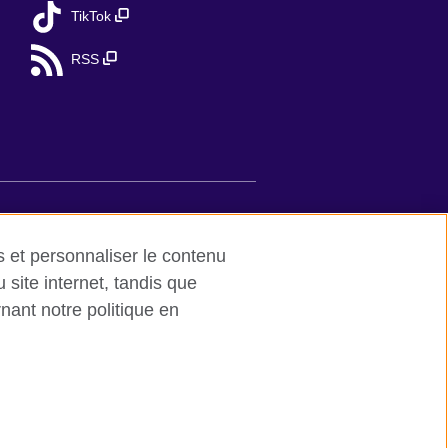
TikTok
RSS
de et contact
es et personnaliser le contenu
site internet, tandis que
e internationale britannique dédiée aux
nant notre politique en
personnelle est une société inscrite en
ritish Council est une association
 1 Redman Place, Stratford, London E20