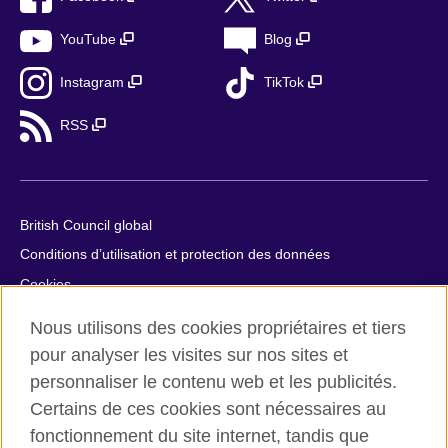
YouTube
Blog
Instagram
TikTok
RSS
British Council global
Conditions d’utilisation et protection des données
Cookies
Plan du site
Nous utilisons des cookies propriétaires et tiers
Aide et contact
pour analyser les visites sur nos sites et
personnaliser le contenu web et les publicités.
© 2026 British Council
Certains de ces cookies sont nécessaires au
British Council in France société par actions simplifiée
fonctionnement du site internet, tandis que
unipersonnelle est une filiale du British Council, l’agence