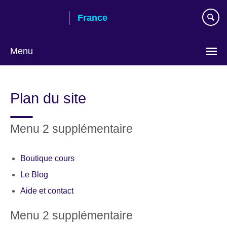
Skip
France
to
main
content
Menu
Choose
your
Plan du site
language
Menu 2 supplémentaire
Boutique cours
Le Blog
Aide et contact
Menu 2 supplémentaire