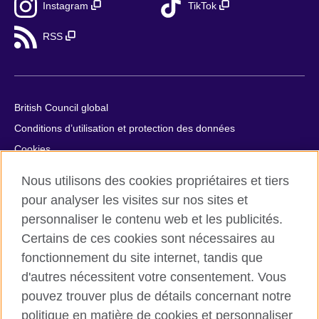
Instagram
TikTok
RSS
British Council global
Conditions d’utilisation et protection des données
Cookies
Plan du site
Nous utilisons des cookies propriétaires et tiers
Aide et contact
pour analyser les visites sur nos sites et
personnaliser le contenu web et les publicités.
© 2026 British Council
Certains de ces cookies sont nécessaires au
British Council in France société par actions simplifiée
fonctionnement du site internet, tandis que
unipersonnelle est une filiale du British Council, l’agence
internationale britannique dédiée aux domaines de l’éducation
d'autres nécessitent votre consentement. Vous
et des relations culturelles. British Council in France société par
pouvez trouver plus de détails concernant notre
actions simplifiée unipersonnelle est une société inscrite en
politique en matière de cookies et personnaliser