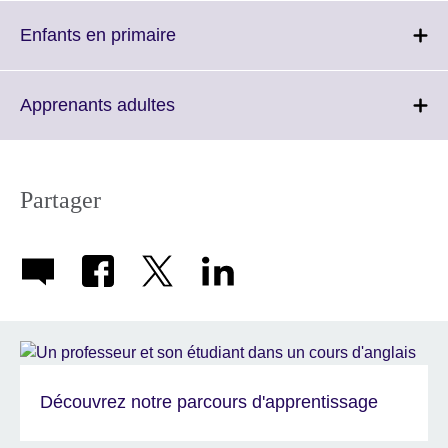
Click
Enfants en primaire
to
expand.
More
Click
Apprenants adultes
information
to
available.
expand.
More
information
Partager
available.
Découvrez notre parcours d'apprentissage