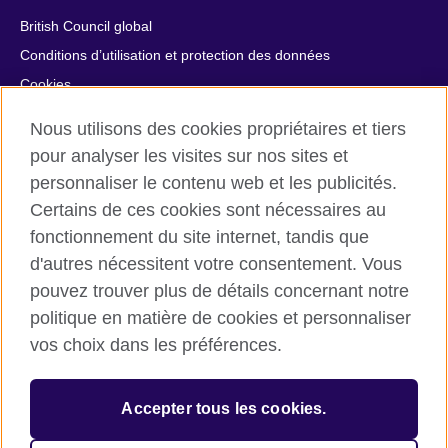
British Council global
Conditions d’utilisation et protection des données
Cookies
Plan du site
Nous utilisons des cookies propriétaires et tiers
Aide et contact
pour analyser les visites sur nos sites et
personnaliser le contenu web et les publicités.
© 2026 British Council
Certains de ces cookies sont nécessaires au
British Council in France société par actions simplifiée
fonctionnement du site internet, tandis que
unipersonnelle est une filiale du British Council, l’agence
internationale britannique dédiée aux domaines de l’éducation
d'autres nécessitent votre consentement. Vous
et des relations culturelles. British Council in France société par
pouvez trouver plus de détails concernant notre
actions simplifiée unipersonnelle est une société inscrite en
politique en matière de cookies et personnaliser
France avec le numéro RCS Paris n° 847 719 473. Adresse :
vos choix dans les préférences.
9/11 rue de Constantine, 75007 Paris, France. Le British Council
est une association caritative enregistrée sous le numéro
209131 (Angleterre et Pays de Galles) et SC037733 (Ecosse).
Accepter tous les cookies.
Adresse : 1 Redman Place, Stratford, London E20 1JQ,
Royaume-Uni.