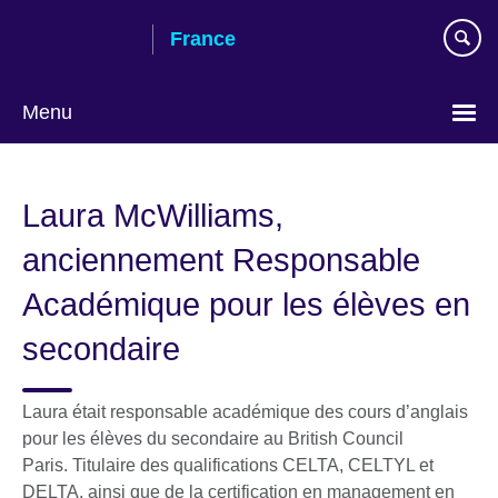
Skip
France
to
main
content
Menu
Choose
your
Laura McWilliams,
language
anciennement Responsable
Académique pour les élèves en
secondaire
Laura était responsable académique des cours d’anglais
pour les élèves du secondaire au British Council
Paris. Titulaire des qualifications CELTA, CELTYL et
DELTA, ainsi que de la certification en management en