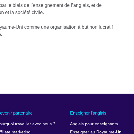
par le biais de l’enseignement de l’anglais, et de
 et la société civile.
oyaume-Uni comme une organisation à but non lucratif
e.
evenir partenaire
Enseigner l'anglais
ourquoi travailler avec nous ?
Anglais pour enseignants
ffiliate marketing
Enseigner au Royaume-Uni