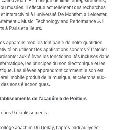
 called Adam » : musique de films, enregistrements,
 ou musées. Il effectue actuellement des recherches
 interactivité à l’université De Montfort, à Leicester,
artement « Music, Technology and Performance ». Il
s à Paris et ailleurs.
es appareils mobiles font partie de notre quotidien.
vité en utilisant les applications sonores ? L’atelier
 présenter aux élèves les fonctionnalités incluses dans
’informatique, les principes du son électronique et les
stique. Les élèves apprendront comment le son est
areil mobile produit de la musique, et créerons eux-
 des sons électroniques.
ablissements de l’académie de Poitiers
 dans 9 établissements:
 collège Joachim Du Bellay, l’après-midi au lycée