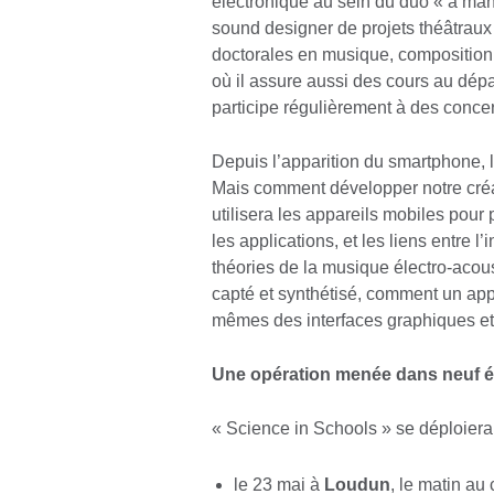
électronique au sein du duo « a man
sound designer de projets théâtraux
doctorales en musique, composition et
où il assure aussi des cours au dép
participe régulièrement à des concert
Depuis l’apparition du smartphone, l
Mais comment développer notre créati
utilisera les appareils mobiles pour
les applications, et les liens entre l
théories de la musique électro-acou
capté et synthétisé, comment un app
mêmes des interfaces graphiques et
Une opération menée dans neuf ét
« Science in Schools » se déploiera
le 23 mai à
Loudun
, le matin au