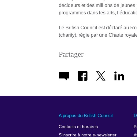
décideurs et des millions de jeunes 
programmes dans les arts, l’éducation
Le British Council est déclaré au R
(charity), régie par une Charte royal
Partager
A propos du British Council
D
Contacts et horaires
P
S'inscrire à notre e-newsletter
A