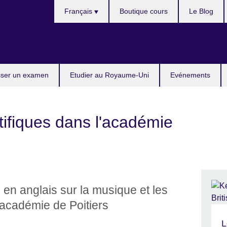
Choose
Français
Boutique cours
Le Blog
your
language
ser un examen
Etudier au Royaume-Uni
Evénements
tifiques dans l'académie
s en anglais sur la musique et les
’académie de Poitiers
L