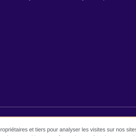
ilisation et protection des données
Cookies
Plan du site
Ai
opriétaires et tiers pour analyser les visites sur nos sit