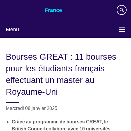
Skip
France
to
main
content
Menu
Choose
your
Bourses GREAT : 11 bourses
language
pour les étudiants français
effectuant un master au
Royaume-Uni
Mercredi 08 janvier 2025
Grâce au programme de bourses GREAT, le
British Council collabore avec 10 universités