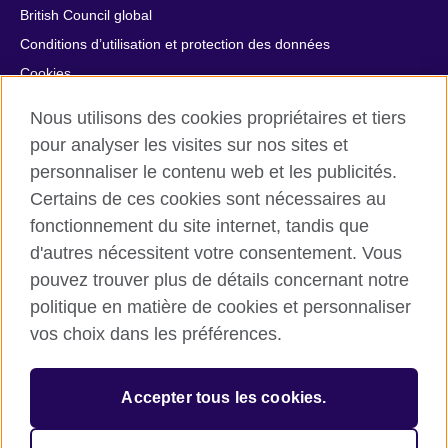
British Council global
Conditions d’utilisation et protection des données
Cookies
Plan du site
Nous utilisons des cookies propriétaires et tiers
Aide et contact
pour analyser les visites sur nos sites et
personnaliser le contenu web et les publicités.
© 2026 British Council
Certains de ces cookies sont nécessaires au
British Council in France société par actions simplifiée
fonctionnement du site internet, tandis que
unipersonnelle est une filiale du British Council, l’agence
internationale britannique dédiée aux domaines de l’éducation
d'autres nécessitent votre consentement. Vous
et des relations culturelles. British Council in France société par
pouvez trouver plus de détails concernant notre
actions simplifiée unipersonnelle est une société inscrite en
politique en matière de cookies et personnaliser
France avec le numéro RCS Paris n° 847 719 473. Adresse :
vos choix dans les préférences.
9/11 rue de Constantine, 75007 Paris, France. Le British Council
est une association caritative enregistrée sous le numéro
209131 (Angleterre et Pays de Galles) et SC037733 (Ecosse).
Accepter tous les cookies.
Adresse : 1 Redman Place, Stratford, London E20 1JQ,
Royaume-Uni.
Veuillez noter que nos prestations examens sont facturées par