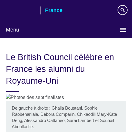
Skip
France
to
main
content
Menu
Choose
your
Le British Council célèbre en
language
France les alumni du
Royaume-Uni
De gauche à droite : Ghalia Boustani, Sophie
Raobeharilala, Debora Comparin, Chikaodili Mary-Kate
Deng, Alessandro Cattaneo, Sarai Lambert et Souhail
Aboulfadile.