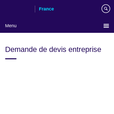
Skip
France
to
main
content
Menu
Choose
your
Demande de devis entreprise
language