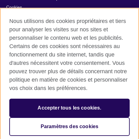
Cookies
Plan du site
Nous utilisons des cookies propriétaires et tiers
Aide et contact
pour analyser les visites sur nos sites et
personnaliser le contenu web et les publicités.
© 2026 British Council
Certains de ces cookies sont nécessaires au
British Council in France société par actions simplifiée
fonctionnement du site internet, tandis que
unipersonnelle est une filiale du British Council, l’agence
internationale britannique dédiée aux domaines de l’éducation
d'autres nécessitent votre consentement. Vous
et des relations culturelles. British Council in France société par
pouvez trouver plus de détails concernant notre
actions simplifiée unipersonnelle est une société inscrite en
politique en matière de cookies et personnaliser
France avec le numéro RCS Paris n° 847 719 473. Adresse :
vos choix dans les préférences.
9/11 rue de Constantine, 75007 Paris, France. Le British Council
est une association caritative enregistrée sous le numéro
209131 (Angleterre et Pays de Galles) et SC037733 (Ecosse).
Accepter tous les cookies.
Adresse : 1 Redman Place, Stratford, London E20 1JQ,
Royaume-Uni.
Veuillez noter que nos prestations examens sont facturées par
Paramètres des cookies
le British Council au Royaume-Uni.