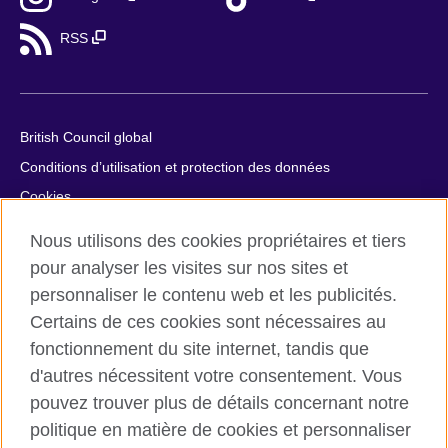
RSS
British Council global
Conditions d’utilisation et protection des données
Cookies
Plan du site
Nous utilisons des cookies propriétaires et tiers
Aide et contact
pour analyser les visites sur nos sites et
personnaliser le contenu web et les publicités.
© 2026 British Council
Certains de ces cookies sont nécessaires au
British Council in France société par actions simplifiée
fonctionnement du site internet, tandis que
unipersonnelle est une filiale du British Council, l’agence
internationale britannique dédiée aux domaines de l’éducation
d'autres nécessitent votre consentement. Vous
et des relations culturelles. British Council in France société par
pouvez trouver plus de détails concernant notre
actions simplifiée unipersonnelle est une société inscrite en
politique en matière de cookies et personnaliser
France avec le numéro RCS Paris n° 847 719 473. Adresse :