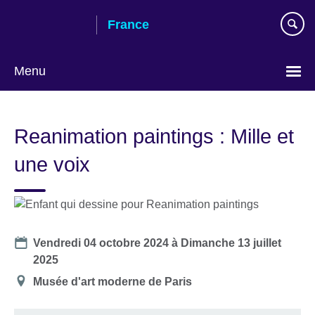
Skip
France
to
main
content
Menu
Choose
your
Reanimation paintings : Mille et
language
une voix
Date
Vendredi 04 octobre 2024
à
Dimanche 13 juillet
2025
Lieu
Musée d'art moderne de Paris