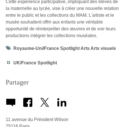
Cette expérience participative, impliquant des élèves de
la maternelle au lycée, vise à créer une nouvelle relation
entre le public et les collections du MAM. L'artiste et le
musée souhaitent offrir aux enfants une véritable
opportunité de réinterpréter des œuvres et de voir leurs
productions intégrer les collections muséales.
Tag
Royaume-Uni/France Spotlight Arts Arts visuels
icon
Category
UK/France Spotlight
icon
Partager
11 avenue du Président Wilson
75116
Paris