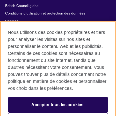
British Council global
Conditions d’utilisation et protection des données
Cookies
Plan du site
Nous utilisons des cookies propriétaires et tiers
Aide et contact
pour analyser les visites sur nos sites et
personnaliser le contenu web et les publicités.
© 2026 British Council
Certains de ces cookies sont nécessaires au
British Council in France société par actions simplifiée
fonctionnement du site internet, tandis que
unipersonnelle est une filiale du British Council, l’agence
d'autres nécessitent votre consentement. Vous
internationale britannique dédiée aux domaines de l’éducation
et des relations culturelles. British Council in France société par
pouvez trouver plus de détails concernant notre
actions simplifiée unipersonnelle est une société inscrite en
politique en matière de cookies et personnaliser
France avec le numéro RCS Paris n° 847 719 473. Adresse :
vos choix dans les préférences.
9/11 rue de Constantine, 75007 Paris, France. Le British Council
est une association caritative enregistrée sous le numéro
209131 (Angleterre et Pays de Galles) et SC037733 (Ecosse).
Accepter tous les cookies.
Adresse : 1 Redman Place, Stratford, London E20 1JQ,
Royaume-Uni.
Veuillez noter que nos prestations examens sont facturées par