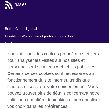
RSS
British Council global
Conditions d’utilisation et protection des données
Cookies
Plan du site
Nous utilisons des cookies propriétaires et tiers
Aide et contact
pour analyser les visites sur nos sites et
personnaliser le contenu web et les publicités.
© 2026 British Council
Certains de ces cookies sont nécessaires au
British Council in France société par actions simplifiée
fonctionnement du site internet, tandis que
unipersonnelle est une filiale du British Council, l’agence
d'autres nécessitent votre consentement. Vous
internationale britannique dédiée aux domaines de l’éducation
et des relations culturelles. British Council in France société par
pouvez trouver plus de détails concernant notre
actions simplifiée unipersonnelle est une société inscrite en
politique en matière de cookies et personnaliser
France avec le numéro RCS Paris n° 847 719 473. Adresse :
vos choix dans les préférences.
9/11 rue de Constantine, 75007 Paris, France. Le British Council