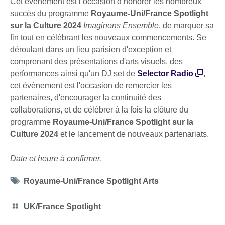
Cet événement est l’occasion d’honorer les nombreux
succès du programme
Royaume-Uni/France Spotlight
sur la Culture 2024
Imaginons Ensemble
, de marquer sa
fin tout en célébrant les nouveaux commencements. Se
déroulant dans un lieu parisien d'exception et
comprenant des présentations d'arts visuels, des
performances ainsi qu'un DJ set de
Selector Radio
,
cet événement est l'occasion de remercier les
partenaires, d'encourager la continuité des
collaborations, et de célébrer à la fois la clôture du
programme
Royaume-Uni/France Spotlight sur la
Culture 2024
et le lancement de nouveaux partenariats.
Date et heure à confirmer.
Tag
Royaume-Uni/France Spotlight Arts
icon
Category
UK/France Spotlight
icon