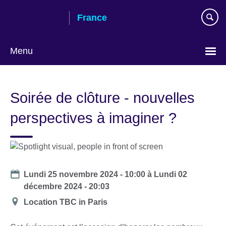
Skip
France
to
main
content
Menu
Choose
your
Soirée de clôture - nouvelles
language
perspectives à imaginer ?
Date
Lundi 25 novembre 2024 - 10:00
à
Lundi 02
décembre 2024 - 20:03
Lieu
Location TBC in Paris