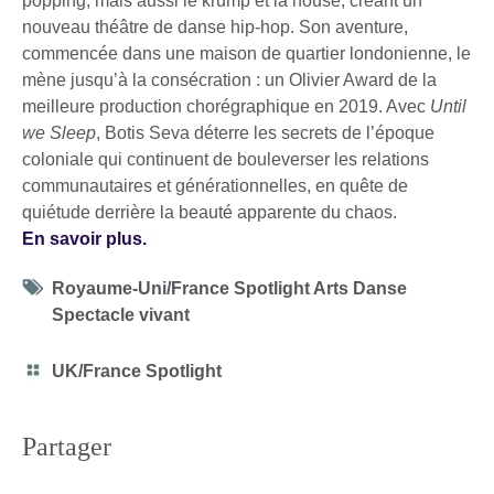
popping, mais aussi le krump et la house, créant un
nouveau théâtre de danse hip-hop. Son aventure,
commencée dans une maison de quartier londonienne, le
mène jusqu’à la consécration : un Olivier Award de la
meilleure production chorégraphique en 2019. Avec
Until
we Sleep
, Botis Seva déterre les secrets de l’époque
coloniale qui continuent de bouleverser les relations
communautaires et générationnelles, en quête de
quiétude derrière la beauté apparente du chaos.
En savoir plus.
Tag
Royaume-Uni/France Spotlight Arts Danse
icon
Spectacle vivant
Category
UK/France Spotlight
icon
Partager