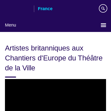
Skip
France
to
main
content
Menu
Choose
your
Artistes britanniques aux
language
Chantiers d'Europe du Théâtre
de la Ville