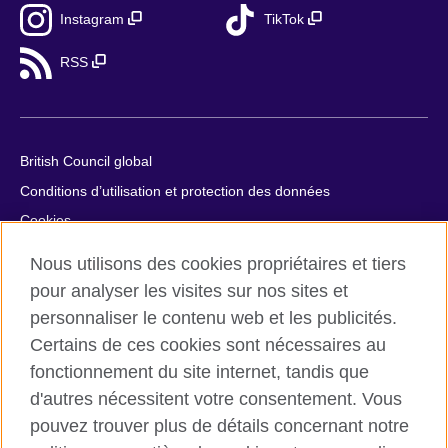
Instagram
TikTok
RSS
British Council global
Conditions d’utilisation et protection des données
Cookies
Plan du site
Nous utilisons des cookies propriétaires et tiers
Aide et contact
pour analyser les visites sur nos sites et
personnaliser le contenu web et les publicités.
© 2026 British Council
Certains de ces cookies sont nécessaires au
British Council in France société par actions simplifiée
fonctionnement du site internet, tandis que
unipersonnelle est une filiale du British Council, l’agence
d'autres nécessitent votre consentement. Vous
internationale britannique dédiée aux domaines de l’éducation
et des relations culturelles. British Council in France société par
pouvez trouver plus de détails concernant notre
actions simplifiée unipersonnelle est une société inscrite en