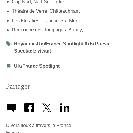
Cap Nort, Nort-Sur-Erdre
Théâtre de Verre, Châteaubriant
Les Floralies, Tranche-Sur-Mer
Rencontre des Jonglages, Bondy,
Tag
Royaume-Uni/France Spotlight Arts Poésie
icon
Spectacle vivant
Category
UK/France Spotlight
icon
Partager
Divers lieux à travers la France
France