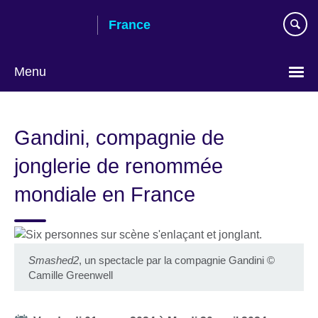
Skip
France
to
main
content
Menu
Choose
your
Gandini, compagnie de
language
jonglerie de renommée
mondiale en France
Smashed2
, un spectacle par la compagnie Gandini
©
Camille Greenwell