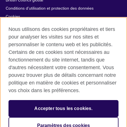
British Council global
Conditions d’utilisation et protection des données
Cookies
Plan du site
Nous utilisons des cookies propriétaires et tiers
Aide et contact
pour analyser les visites sur nos sites et
personnaliser le contenu web et les publicités.
© 2026 British Council
Certains de ces cookies sont nécessaires au
British Council in France société par actions simplifiée
fonctionnement du site internet, tandis que
unipersonnelle est une filiale du British Council, l’agence
internationale britannique dédiée aux domaines de l’éducation
d'autres nécessitent votre consentement. Vous
et des relations culturelles. British Council in France société par
pouvez trouver plus de détails concernant notre
actions simplifiée unipersonnelle est une société inscrite en
politique en matière de cookies et personnaliser
France avec le numéro RCS Paris n° 847 719 473. Adresse :
vos choix dans les préférences.
9/11 rue de Constantine, 75007 Paris, France. Le British Council
est une association caritative enregistrée sous le numéro
209131 (Angleterre et Pays de Galles) et SC037733 (Ecosse).
Accepter tous les cookies.
Adresse : 1 Redman Place, Stratford, London E20 1JQ,
Royaume-Uni.
Veuillez noter que nos prestations examens sont facturées par
Paramètres des cookies
le British Council au Royaume-Uni.