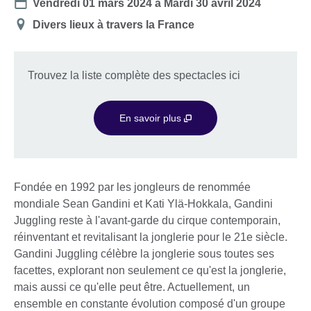
Date
Vendredi 01 mars 2024
à
Mardi 30 avril 2024
Lieu
Divers lieux à travers la France
Trouvez la liste complète des spectacles ici
En savoir plus
Fondée en 1992 par les jongleurs de renommée
mondiale Sean Gandini et Kati Ylä-Hokkala, Gandini
Juggling reste à l'avant-garde du cirque contemporain,
réinventant et revitalisant la jonglerie pour le 21e siècle.
Gandini Juggling célèbre la jonglerie sous toutes ses
facettes, explorant non seulement ce qu'est la jonglerie,
mais aussi ce qu'elle peut être. Actuellement, un
ensemble en constante évolution composé d'un groupe