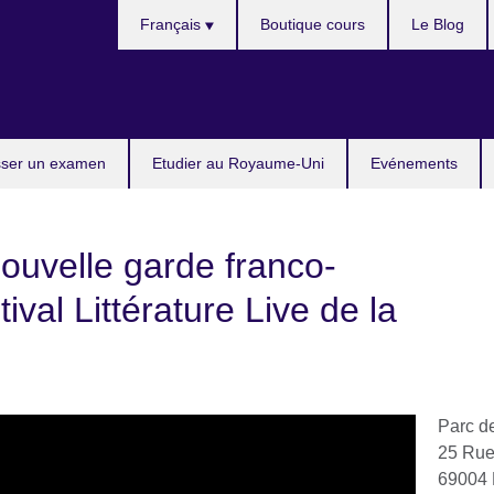
Choose
Français
Boutique cours
Le Blog
your
language
ser un examen
Etudier au Royaume-Uni
Evénements
nouvelle garde franco-
ival Littérature Live de la
Parc de
25 Rue
69004