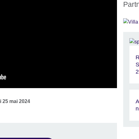
Part
R
S
2
A
 25 mai 2024
n