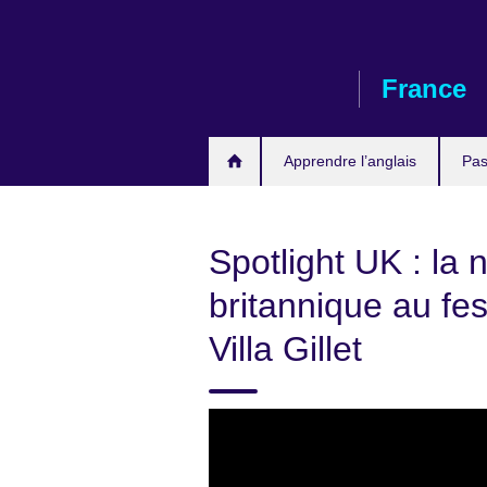
Skip
to
main
France
content
Apprendre l’anglais
Pas
Spotlight UK : la 
britannique au fest
Villa Gillet