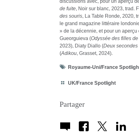
discussions avec, pour un aperçu de 
de fuite
, Noir sur blanc, 2023, trad
des souris
, La Table Ronde, 2020, t
le grand magazine littéraire londoni
» de la décennie, et pour un aperçu 
Gueorguieva (
Odyssée des filles de 
2023), Diaty Diallo (
Deux secondes d
(
Adikou
, Grasset, 2024).
Tag
Royaume-Uni/France Spotlight
icon
Category
UK/France Spotlight
icon
Partager