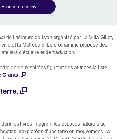
Écouter en replay
onal de littérature de Lyon organisé par La Villa Gillet,
la ville et la Métropole. Le programme propose des
teliers d'écriture et de traduction.
dre de deux soirées figurant des autrices la liste
e Granta.
terre.
 dont les livres intègrent les espaces naturels au
s facettes inexplorées d’une terre en mouvement. La
(Rue de l’échiquier, 2024, trad. Nino S. Dufour) de