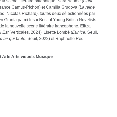
la scène littéraire britannique, Sara Baume (
Ligne
. France Camus-Pichon) et Camilla Grudova (
La reine
rad. Nicolas Richard), toutes deux sélectionnées par
en Granta parmi les « Best of Young British Novelists
de la nouvelle scène littéraire francophone, Elitza
l’Est
, Verticales, 2024), Lisette Lombé (
Eunice
, Seuil,
’air qui brûle
, Seuil, 2022) et Raphaëlle Red
 Arts Arts visuels Musique