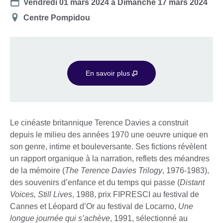
Date
Vendredi 01 mars 2024
à
Dimanche 17 mars 2024
Lieu
Centre Pompidou
En savoir plus
Le cinéaste britannique Terence Davies a construit
depuis le milieu des années 1970 une oeuvre unique en
son genre, intime et bouleversante. Ses fictions révèlent
un rapport organique à la narration, reflets des méandres
de la mémoire (
The Terence Davies Trilogy
, 1976-1983),
des souvenirs d’enfance et du temps qui passe (
Distant
Voices, Still Lives
, 1988, prix FIPRESCI au festival de
Cannes et Léopard d’Or au festival de Locarno,
Une
longue journée qui s’achève
, 1991, sélectionné au