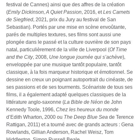
festival de Cannes) ainsi que des affres de la création
(
Emily Dickinson, A Quiet Passion
, 2016, et
Les Carnets
de Siegfried
, 2021, prix du Jury au festival de San
Sebastian). Portés par une mise en scène envoûtante,
parés de multiples textures, ses films sont aussi une
plongée dans le passé et la culture ouvrière de son pays
natal, particulièrement de la ville de Liverpool (
Of Time
and the City
, 2008,
Une longue journée qui s’achève
),
enveloppée par une musique tantôt populaire, tantôt
classique, à la fois marqueur historique et émotionnel. Se
dessine en creux un poignant autoportrait du cinéaste, de
ses passions et de ses tourments. Scénariste de tous ses
films, il a également adapté quelques classiques de la
littérature anglo-saxonne (
La Bible de Néon
de John
Kennedy Toole, 1996,
Chez les heureux du monde
d’Edith Wharton, 2000 ou
The Deep Blue Sea
de Terence
Rattigan, 2011) et a tourné avec de grands acteurs : Gena
Rowlands, Gillian Anderson, Rachel Weisz, Tom
Hiddleston, Simon Russell Beale.