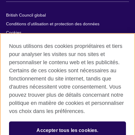
British Council global
Conditions d’utilisation et protection des données
Cookies
Plan du site
Nous utilisons des cookies propriétaires et tiers
Aide et contact
pour analyser les visites sur nos sites et
personnaliser le contenu web et les publicités.
© 2026 British Council
Certains de ces cookies sont nécessaires au
British Council in France société par actions simplifiée
fonctionnement du site internet, tandis que
unipersonnelle est une filiale du British Council, l’agence
internationale britannique dédiée aux domaines de l’éducation
d'autres nécessitent votre consentement. Vous
et des relations culturelles. British Council in France société par
pouvez trouver plus de détails concernant notre
actions simplifiée unipersonnelle est une société inscrite en
politique en matière de cookies et personnaliser
France avec le numéro RCS Paris n° 847 719 473. Adresse :
vos choix dans les préférences.
9/11 rue de Constantine, 75007 Paris, France. Le British Council
est une association caritative enregistrée sous le numéro
209131 (Angleterre et Pays de Galles) et SC037733 (Ecosse).
Accepter tous les cookies.
Adresse : 1 Redman Place, Stratford, London E20 1JQ,