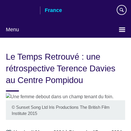
Skip
France
to
main
content
Menu
Choose
your
Le Temps Retrouvé : une
language
rétrospective Terence Davies
au Centre Pompidou
©
Sunset Song Ltd Iris Productions The British Film
Institute 2015