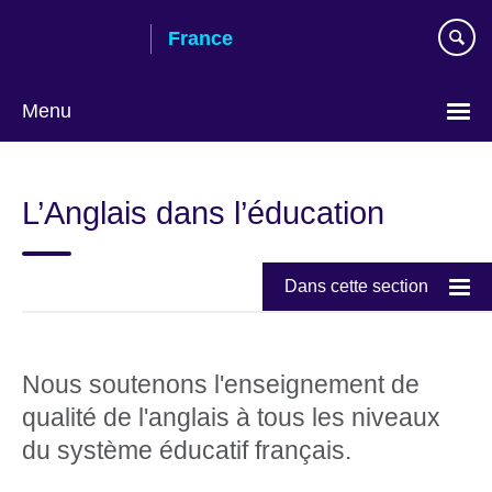
Skip
France
to
main
content
Menu
Choose
your
L’Anglais dans l’éducation
language
Dans cette section
Nous soutenons l'enseignement de
qualité de l'anglais à tous les niveaux
du système éducatif français.