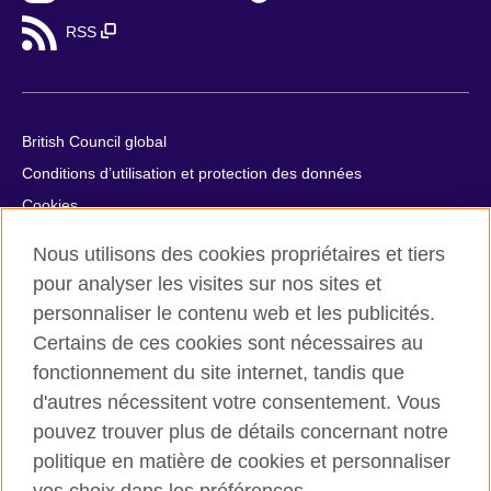
RSS
British Council global
Conditions d’utilisation et protection des données
Cookies
Plan du site
Nous utilisons des cookies propriétaires et tiers
Aide et contact
pour analyser les visites sur nos sites et
personnaliser le contenu web et les publicités.
© 2026 British Council
Certains de ces cookies sont nécessaires au
British Council in France société par actions simplifiée
fonctionnement du site internet, tandis que
unipersonnelle est une filiale du British Council, l’agence
internationale britannique dédiée aux domaines de l’éducation
d'autres nécessitent votre consentement. Vous
et des relations culturelles. British Council in France société par
pouvez trouver plus de détails concernant notre
actions simplifiée unipersonnelle est une société inscrite en
politique en matière de cookies et personnaliser
France avec le numéro RCS Paris n° 847 719 473. Adresse :