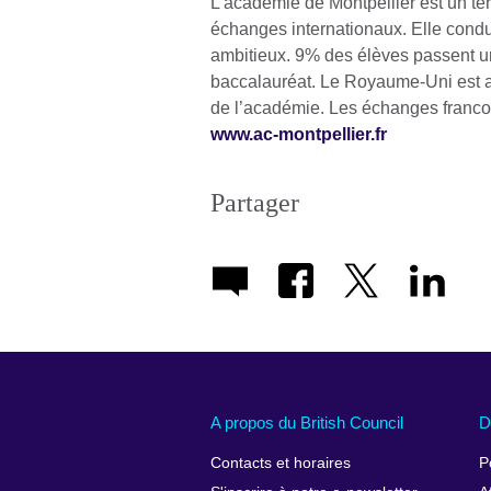
L’académie de Montpellier est un terr
échanges internationaux. Elle condu
ambitieux. 9% des élèves passent u
baccalauréat. Le Royaume-Uni est a
de l’académie. Les échanges franco-
www.ac-montpellier.fr
Partager
A propos du British Council
D
Contacts et horaires
P