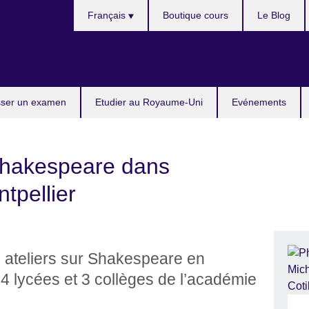
Choose
Français
Boutique cours
Le Blog
your
language
ser un examen
Etudier au Royaume-Uni
Evénements
 Shakespeare dans
tpellier
s ateliers sur Shakespeare en
 4 lycées et 3 collèges de l’académie