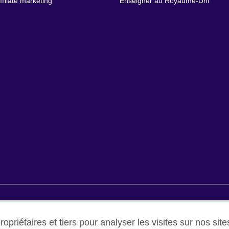
ffiliate marketing
Enseigner au Royaume-Uni
ilisation et protection des données
Cookies
Plan du site
Ai
opriétaires et tiers pour analyser les visites sur nos sit