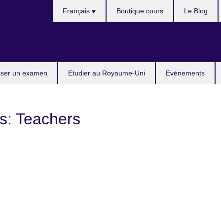
Choose
Français
Boutique cours
Le Blog
your
language
ser un examen
Etudier au Royaume-Uni
Evénements
s: Teachers