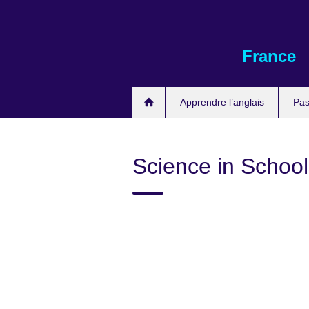
Skip
to
main
France
content
Apprendre l’anglais
Pas
Science in School