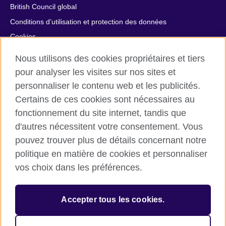
British Council global
Conditions d’utilisation et protection des données
Cookies
Plan du site
Nous utilisons des cookies propriétaires et tiers
Aide et contact
pour analyser les visites sur nos sites et
personnaliser le contenu web et les publicités.
© 2026 British Council
Certains de ces cookies sont nécessaires au
British Council in France société par actions simplifiée
fonctionnement du site internet, tandis que
unipersonnelle est une filiale du British Council, l’agence
d'autres nécessitent votre consentement. Vous
internationale britannique dédiée aux domaines de l’éducation
et des relations culturelles. British Council in France société par
pouvez trouver plus de détails concernant notre
actions simplifiée unipersonnelle est une société inscrite en
politique en matière de cookies et personnaliser
France avec le numéro RCS Paris n° 847 719 473. Adresse :
vos choix dans les préférences.
9/11 rue de Constantine, 75007 Paris, France. Le British Council
est une association caritative enregistrée sous le numéro
209131 (Angleterre et Pays de Galles) et SC037733 (Ecosse).
Accepter tous les cookies.
Adresse : 1 Redman Place, Stratford, London E20 1JQ,
Royaume-Uni.
Veuillez noter que nos prestations examens sont facturées par