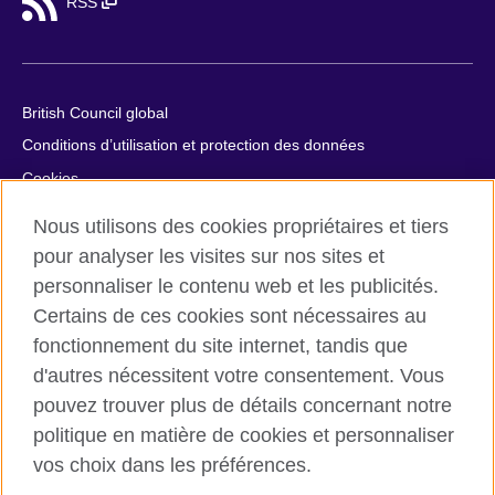
RSS
British Council global
Conditions d’utilisation et protection des données
Cookies
Plan du site
Nous utilisons des cookies propriétaires et tiers
Aide et contact
pour analyser les visites sur nos sites et
personnaliser le contenu web et les publicités.
© 2026 British Council
Certains de ces cookies sont nécessaires au
British Council in France société par actions simplifiée
fonctionnement du site internet, tandis que
unipersonnelle est une filiale du British Council, l’agence
d'autres nécessitent votre consentement. Vous
internationale britannique dédiée aux domaines de l’éducation
et des relations culturelles. British Council in France société par
pouvez trouver plus de détails concernant notre
actions simplifiée unipersonnelle est une société inscrite en
politique en matière de cookies et personnaliser
France avec le numéro RCS Paris n° 847 719 473. Adresse :
vos choix dans les préférences.
9/11 rue de Constantine, 75007 Paris, France. Le British Council
est une association caritative enregistrée sous le numéro