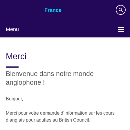
Skip
France
to
main
content
Menu
Choose
your
Merci
language
Bienvenue dans notre monde
anglophone !
Bonjour,
Merci pour votre demande d’information sur les cours
d’anglais pour adultes au British Council.