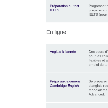
Description
Lieu
Price
Préparation au test
Progresser 
IELTS
préparer son
IELTS (pour 
En ligne
Description
Lieu
Price
Anglais à l'année
Des cours d'
pour les coll
flexibles et 
emploi du t
Description
Lieu
Price
Prépa aux examens
Se préparer
Cambridge English
d'anglais re
mondialement
Advanced.