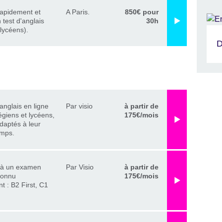
rapidement et
A Paris.
850€ pour
 test d'anglais
30h
lycéens).
D
anglais en ligne
Par visio
à partir de
égiens et lycéens,
175€/mois
adaptés à leur
emps.
 à un examen
Par Visio
à partir de
connu
175€/mois
 : B2 First, C1