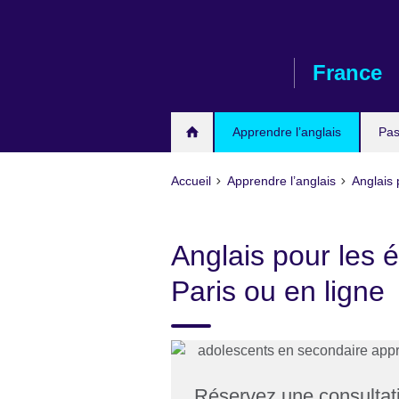
Skip
to
main
France
content
Apprendre l’anglais
Pas
Accueil
Apprendre l’anglais
Anglais 
Anglais pour les 
Paris ou en ligne
Réservez une consultati