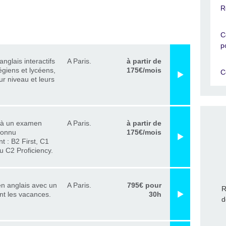
R
C
p
nglais interactifs
A Paris.
à partir de
égiens et lycéens,
175€/mois
C
ur niveau et leurs
 à un examen
A Paris.
à partir de
connu
175€/mois
 : B2 First, C1
 C2 Proficiency.
en anglais avec un
A Paris.
795€ pour
R
nt les vacances.
30h
d