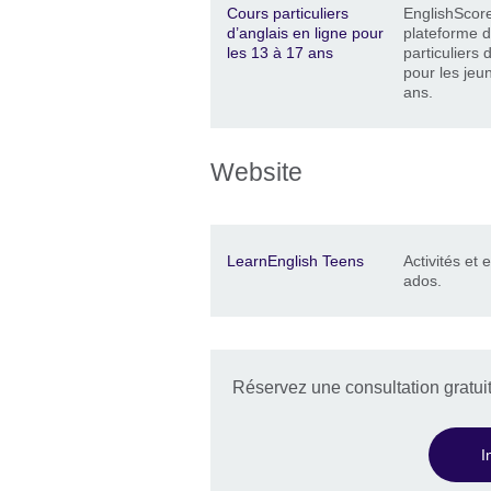
Description
Lieu
Price
Cours particuliers
EnglishScore
d’anglais en ligne pour
plateforme 
les 13 à 17 ans
particuliers 
pour les jeu
ans.
Website
Description
Lieu
Price
LearnEnglish Teens
Activités et 
ados.
Réservez une consultation gratui
I