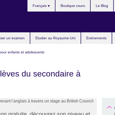
Choose
Français
Boutique cours
Le Blog
your
language
ser un examen
Etudier au Royaume-Uni
Evénements
pour enfants et adolescents
élèves du secondaire à
on gratuite, découvrez son niveau et