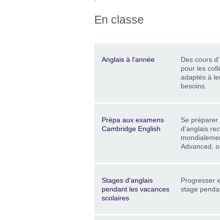
En classe
Description
Lieu
Price
Anglais à l'année
Des cours d'a
pour les coll
adaptés à le
besoins.
Description
Lieu
Price
Prépa aux examens
Se préparer
Cambridge English
d'anglais re
mondialement
Advanced, ou
Description
Lieu
Price
Stages d'anglais
Progresser 
pendant les vacances
stage penda
scolaires