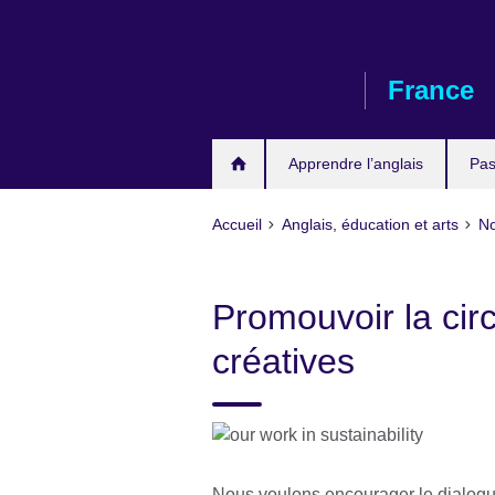
Skip
to
main
France
content
Apprendre l’anglais
Pas
Accueil
Anglais, éducation et arts
No
Promouvoir la circ
créatives
Nous voulons encourager le dialogue 