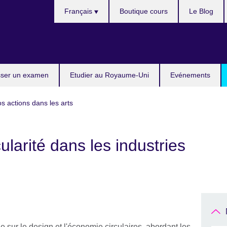
Choose
Français
Boutique cours
Le Blog
your
language
ser un examen
Etudier au Royaume-Uni
Evénements
s actions dans les arts
ularité dans les industries
sur le design et l'économie circulaires, abordant les