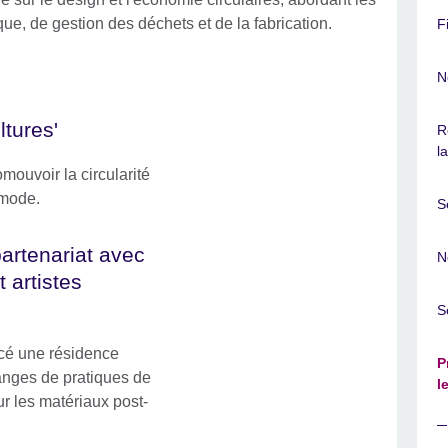
e, de gestion des déchets et de la fabrication.
F
N
tures'
R
l
mouvoir la circularité
 mode.
S
artenariat avec
N
 artistes
S
ncé une résidence
P
hanges de pratiques de
l
ur les matériaux post-