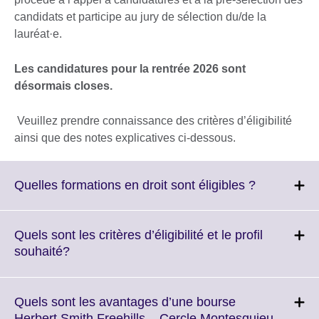
candidats et participe au jury de sélection du/de la
lauréat·e.
Les candidatures pour la rentrée 2026 sont
désormais closes.
Veuillez prendre connaissance des critères d’éligibilité
ainsi que des notes explicatives ci-dessous.
Click
Quelles formations en droit sont éligibles ?
to
expand.
More
Quels sont les critères d’éligibilité et le profil
information
Click
souhaité?
available.
to
expand.
More
Quels sont les avantages d’une bourse
information
Herbert Smith Freehills – Cercle Montesquieu