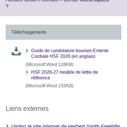
available.
Click
?
to
expand.
More
information
Téléchargements
available.
Guide de candidature bourses Entente
Cordiale HSF 2026 (en anglais)
(Microsoft Word 128KB)
HSF 2026-27 modèle de lettre de
référence
(Microsoft Word 155KB)
Liens externes
Visitez le site internet de Herbert Smith Freehills