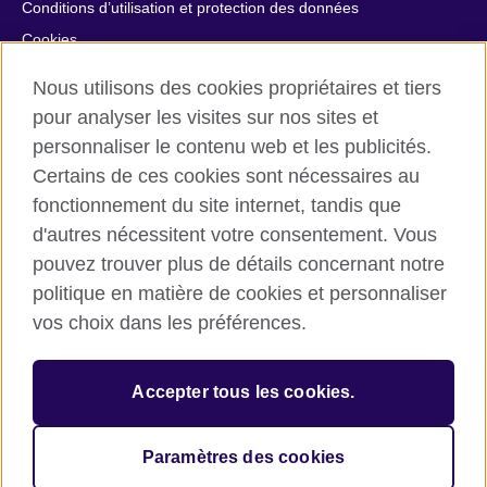
Conditions d’utilisation et protection des données
Cookies
Plan du site
Nous utilisons des cookies propriétaires et tiers
Aide et contact
pour analyser les visites sur nos sites et
personnaliser le contenu web et les publicités.
© 2026 British Council
Certains de ces cookies sont nécessaires au
British Council in France société par actions simplifiée
fonctionnement du site internet, tandis que
unipersonnelle est une filiale du British Council, l’agence
internationale britannique dédiée aux domaines de l’éducation
d'autres nécessitent votre consentement. Vous
et des relations culturelles. British Council in France société par
pouvez trouver plus de détails concernant notre
actions simplifiée unipersonnelle est une société inscrite en
politique en matière de cookies et personnaliser
France avec le numéro RCS Paris n° 847 719 473. Adresse :
vos choix dans les préférences.
9/11 rue de Constantine, 75007 Paris, France. Le British Council
est une association caritative enregistrée sous le numéro
209131 (Angleterre et Pays de Galles) et SC037733 (Ecosse).
Accepter tous les cookies.
Adresse : 1 Redman Place, Stratford, London E20 1JQ,
Royaume-Uni.
Veuillez noter que nos prestations examens sont facturées par
Paramètres des cookies
le British Council au Royaume-Uni.