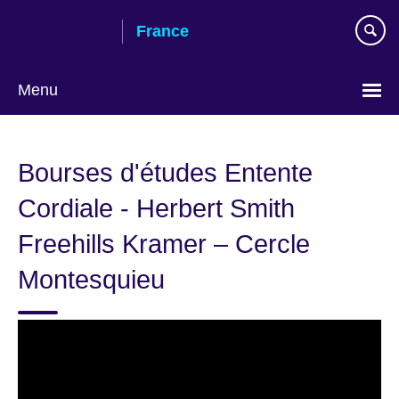
Skip
France
to
main
content
Menu
Choose
your
Bourses d'études Entente
language
Cordiale - Herbert Smith
Freehills Kramer – Cercle
Montesquieu