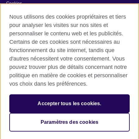
Cookies
Plan du site
Nous utilisons des cookies propriétaires et tiers
Aide et contact
pour analyser les visites sur nos sites et
personnaliser le contenu web et les publicités.
© 2026 British Council
Certains de ces cookies sont nécessaires au
British Council in France société par actions simplifiée
fonctionnement du site internet, tandis que
unipersonnelle est une filiale du British Council, l’agence
d'autres nécessitent votre consentement. Vous
internationale britannique dédiée aux domaines de l’éducation
et des relations culturelles. British Council in France société par
pouvez trouver plus de détails concernant notre
actions simplifiée unipersonnelle est une société inscrite en
politique en matière de cookies et personnaliser
France avec le numéro RCS Paris n° 847 719 473. Adresse :
vos choix dans les préférences.
9/11 rue de Constantine, 75007 Paris, France. Le British Council
est une association caritative enregistrée sous le numéro
209131 (Angleterre et Pays de Galles) et SC037733 (Ecosse).
Accepter tous les cookies.
Adresse : 1 Redman Place, Stratford, London E20 1JQ,
Royaume-Uni.
Veuillez noter que nos prestations examens sont facturées par
Paramètres des cookies
le British Council au Royaume-Uni.