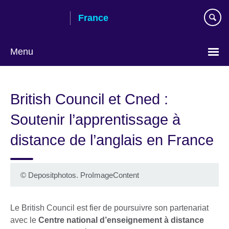
Skip
France
to
main
content
Menu
Choose
your
British Council et Cned :
language
Soutenir l’apprentissage à
distance de l’anglais en France
©
Depositphotos. ProImageContent
Le British Council est fier de poursuivre son partenariat
avec le
Centre national d’enseignement à distance