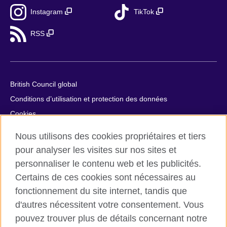
Instagram
TikTok
RSS
British Council global
Conditions d’utilisation et protection des données
Cookies
Plan du site
Nous utilisons des cookies propriétaires et tiers
Aide et contact
pour analyser les visites sur nos sites et
personnaliser le contenu web et les publicités.
© 2026 British Council
Certains de ces cookies sont nécessaires au
British Council in France société par actions simplifiée
fonctionnement du site internet, tandis que
unipersonnelle est une filiale du British Council, l’agence
internationale britannique dédiée aux domaines de l’éducation
d'autres nécessitent votre consentement. Vous
et des relations culturelles. British Council in France société par
pouvez trouver plus de détails concernant notre
actions simplifiée unipersonnelle est une société inscrite en