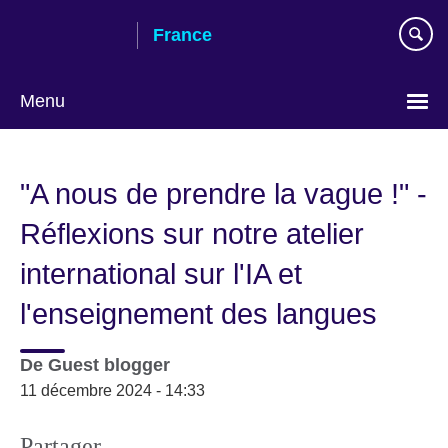
Skip
France
to
main
content
Menu
Choose
your
"A nous de prendre la vague !" -
language
Réflexions sur notre atelier
international sur l'IA et
l'enseignement des langues
De
Guest blogger
11 décembre 2024 - 14:33
Partager