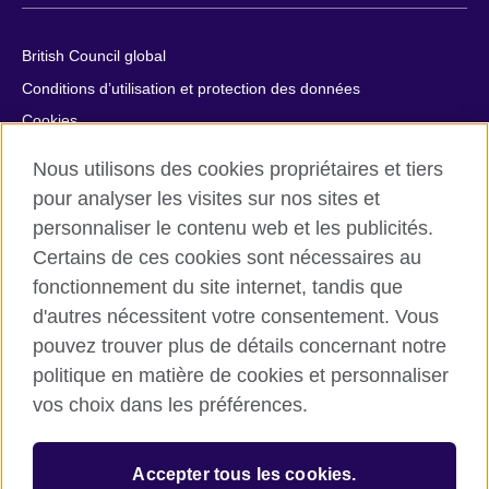
British Council global
Conditions d’utilisation et protection des données
Cookies
Plan du site
Nous utilisons des cookies propriétaires et tiers
Aide et contact
pour analyser les visites sur nos sites et
personnaliser le contenu web et les publicités.
© 2026 British Council
Certains de ces cookies sont nécessaires au
British Council in France société par actions simplifiée
fonctionnement du site internet, tandis que
unipersonnelle est une filiale du British Council, l’agence
internationale britannique dédiée aux domaines de l’éducation
d'autres nécessitent votre consentement. Vous
et des relations culturelles. British Council in France société par
pouvez trouver plus de détails concernant notre
actions simplifiée unipersonnelle est une société inscrite en
politique en matière de cookies et personnaliser
France avec le numéro RCS Paris n° 847 719 473. Adresse :
vos choix dans les préférences.
9/11 rue de Constantine, 75007 Paris, France. Le British Council
est une association caritative enregistrée sous le numéro
209131 (Angleterre et Pays de Galles) et SC037733 (Ecosse).
Accepter tous les cookies.
Adresse : 1 Redman Place, Stratford, London E20 1JQ,