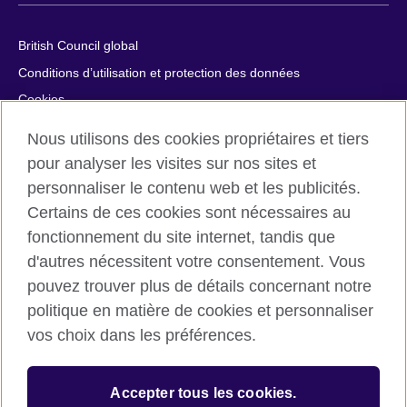
British Council global
Conditions d’utilisation et protection des données
Cookies
Plan du site
Nous utilisons des cookies propriétaires et tiers
Aide et contact
pour analyser les visites sur nos sites et
personnaliser le contenu web et les publicités.
© 2026 British Council
Certains de ces cookies sont nécessaires au
British Council in France société par actions simplifiée
fonctionnement du site internet, tandis que
unipersonnelle est une filiale du British Council, l’agence
d'autres nécessitent votre consentement. Vous
internationale britannique dédiée aux domaines de l’éducation
et des relations culturelles. British Council in France société par
pouvez trouver plus de détails concernant notre
actions simplifiée unipersonnelle est une société inscrite en
politique en matière de cookies et personnaliser
France avec le numéro RCS Paris n° 847 719 473. Adresse :
vos choix dans les préférences.
9/11 rue de Constantine, 75007 Paris, France. Le British Council
est une association caritative enregistrée sous le numéro
209131 (Angleterre et Pays de Galles) et SC037733 (Ecosse).
Accepter tous les cookies.
Adresse : 1 Redman Place, Stratford, London E20 1JQ,