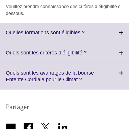
Veuillez prendre connaissance des critères d’éligibilité ci-
dessous.
Click
Quelles formations sont éligibles ?
to
expand.
More
Click
Quels sont les critères d’éligibilité ?
information
to
available.
expand.
More
Quels sont les avantages de la bourse
information
Click
Entente Cordiale pour le Climat ?
available.
to
expand.
More
information
Partager
available.