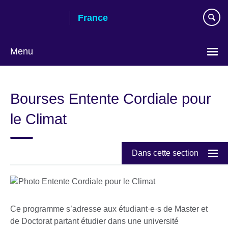
Skip
France
to
main
content
Menu
Choose
your
Bourses Entente Cordiale pour
language
le Climat
Dans cette section
Ce programme s’adresse aux étudiant·e·s de Master et
de Doctorat partant étudier dans une université