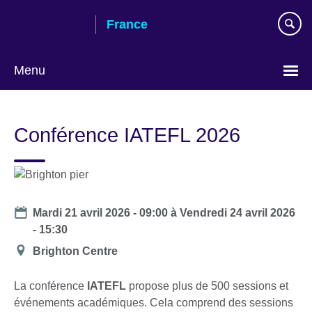
Skip
France
to
main
content
Menu
Choose
your
Conférence IATEFL 2026
language
Date
Mardi 21 avril 2026 - 09:00
à
Vendredi 24 avril 2026
- 15:30
Lieu
Brighton Centre
La conférence
IATEFL
propose plus de 500 sessions et
événements académiques. Cela comprend des sessions