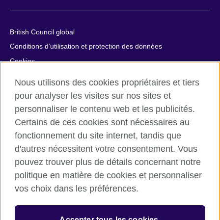
British Council global
Conditions d’utilisation et protection des données
Cookies
Plan du site
Nous utilisons des cookies propriétaires et tiers
Aide et contact
pour analyser les visites sur nos sites et
personnaliser le contenu web et les publicités.
© 2026 British Council
Certains de ces cookies sont nécessaires au
British Council in France société par actions simplifiée
fonctionnement du site internet, tandis que
unipersonnelle est une filiale du British Council, l’agence
d'autres nécessitent votre consentement. Vous
internationale britannique dédiée aux domaines de l’éducation
et des relations culturelles. British Council in France société par
pouvez trouver plus de détails concernant notre
actions simplifiée unipersonnelle est une société inscrite en
politique en matière de cookies et personnaliser
France avec le numéro RCS Paris n° 847 719 473. Adresse :
vos choix dans les préférences.
9/11 rue de Constantine, 75007 Paris, France. Le British Council
est une association caritative enregistrée sous le numéro
209131 (Angleterre et Pays de Galles) et SC037733 (Ecosse).
Accepter tous les cookies.