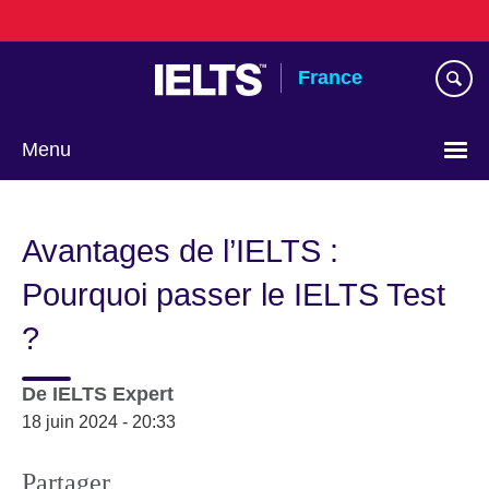
Skip
to
main
France
content
Menu
Choose
your
Avantages de l’IELTS :
language
Pourquoi passer le IELTS Test
?
De
IELTS Expert
18 juin 2024 - 20:33
Partager