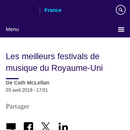
Skip
France
to
main
content
Menu
Choose
your
Les meilleurs festivals de
language
musique du Royaume-Uni
De
Cath McLellan
03 avril 2019 - 17:01
Partager