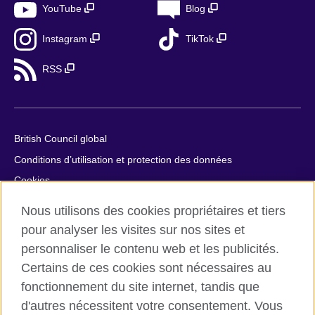
YouTube
Blog
Instagram
TikTok
RSS
British Council global
Conditions d’utilisation et protection des données
Cookies
Plan du site
Nous utilisons des cookies propriétaires et tiers
Aide et contact
pour analyser les visites sur nos sites et
personnaliser le contenu web et les publicités.
© 2026 British Council
Certains de ces cookies sont nécessaires au
British Council in France société par actions simplifiée
fonctionnement du site internet, tandis que
unipersonnelle est une filiale du British Council, l’agence
d'autres nécessitent votre consentement. Vous
internationale britannique dédiée aux domaines de l’éducation