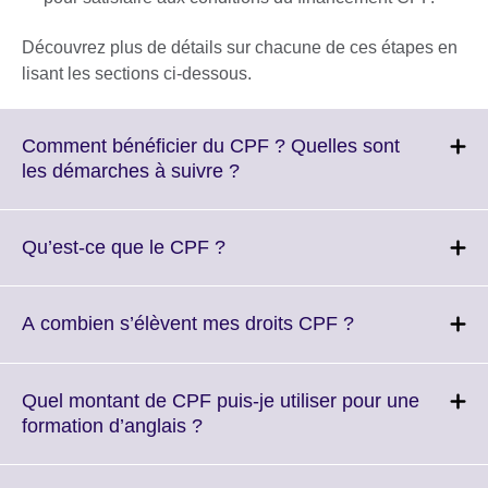
Découvrez plus de détails sur chacune de ces étapes en
lisant les sections ci-dessous.
Comment bénéficier du CPF ? Quelles sont
Click
les démarches à suivre ?
to
expand.
More
Click
Qu’est-ce que le CPF ?
information
to
available.
expand.
More
Click
A combien s’élèvent mes droits CPF ?
information
to
available.
expand.
More
Quel montant de CPF puis-je utiliser pour une
information
Click
formation d’anglais ?
available.
to
expand.