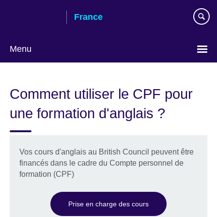
Skip
France
to
main
content
Menu
Choose
your
Comment utiliser le CPF pour
language
une formation d'anglais ?
Vos cours d'anglais au British Council peuvent être
financés dans le cadre du Compte personnel de
formation (CPF)
Prise en charge des cours