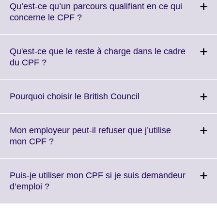
More
Qu’est-ce qu’un parcours qualifiant en ce qui
information
Click
concerne le CPF ?
available.
to
expand.
More
Qu'est-ce que le reste à charge dans le cadre
information
Click
du CPF ?
available.
to
expand.
More
Click
Pourquoi choisir le British Council
information
to
available.
expand.
More
Mon employeur peut-il refuser que j’utilise
information
Click
mon CPF ?
available.
to
expand.
More
Puis-je utiliser mon CPF si je suis demandeur
information
Click
d’emploi ?
available.
to
expand.