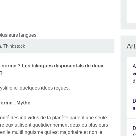
Ar
a, Thinkstock
 norme ? Les bilingues disposent-ils de deux
A
 ?
v
d
stifie ici quelques idées reçues.
D
norme : Mythe
a
orité des individus de la planète parlent une seule
tre eux utilisent quotidiennement deux ou plusieurs
D
en le multilinguisme qui est majoritaire et non le
C