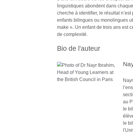
linguistiques abondent dans chaque
cherche à identifier, le résultat n’es
enfants bilingues ou monolingues uti
make ». Un enfant de trois ans est 
de complexité.
Bio de l'auteur
Nay
Nayr
l’en
secti
au P
le bi
élève
le b
l'Un