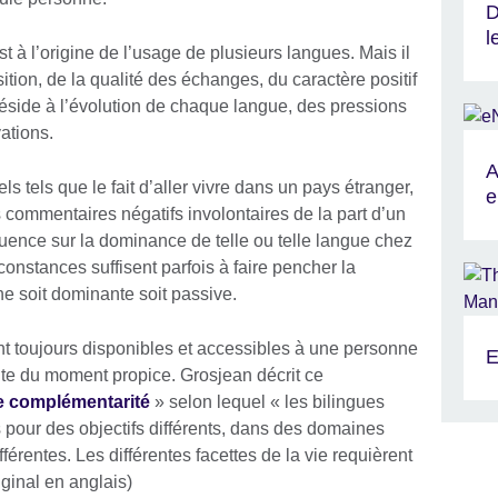
D
l
st à l’origine de l’usage de plusieurs langues. Mais il
ion, de la qualité des échanges, du caractère positif
réside à l’évolution de chaque langue, des pressions
vations.
A
ls tels que le fait d’aller vivre dans un pays étranger,
e
 commentaires négatifs involontaires de la part d’un
luence sur la dominance de telle ou telle langue chez
rconstances suffisent parfois à faire pencher la
e soit dominante soit passive.
ent toujours disponibles et accessibles à une personne
E
ente du moment propice. Grosjean décrit ce
e complémentarité
» selon lequel « les bilingues
s pour des objectifs différents, dans des domaines
férentes. Les différentes facettes de la vie requièrent
riginal en anglais)