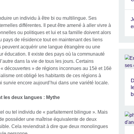
uire un individu à être bi ou multilingue. Ses
J
nelles différentes. Il peut être amené à aller vivre à
e
nnelles ou politiques et lui et sa famille doivent alors
 pays de résidence tout en maintenant des liens
ts peuvent acquérir une langue étrangère ou une
r éducation. Il existe des pays où la communauté
autre dans la vie de tous les jours. Certains
 « découvertes » de régions inconnues au 15è et 16è
alisme ont obligé les habitants de ces régions à
D
i survie encore aujourd’hui dans une variété locale.
l
b
t les deux langues : Mythe
 tel ou tel individu de « parfaitement bilingue ». Mais
e posséder une maîtrise équivalente de deux
sible. Cela reviendrait à dire que deux monolingues
eule personne.