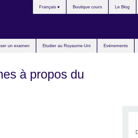
Choose
Français
Boutique cours
Le Blog
your
language
ser un examen
Etudier au Royaume-Uni
Evénements
es à propos du
D