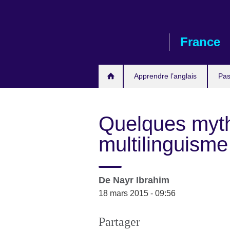
Skip
to
main
France
content
Apprendre l’anglais
Pas
Quelques myth
multilinguisme
De
Nayr Ibrahim
18 mars 2015 - 09:56
Partager