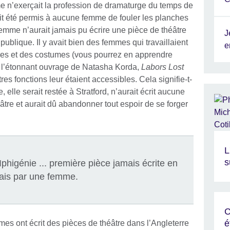
 n’exerçait la profession de dramaturge du temps de
t été permis à aucune femme de fouler les planches
 femme n’aurait jamais pu écrire une pièce de théâtre
J
ublique. Il y avait bien des femmes qui travaillaient
e
ires et des costumes (vous pourrez en apprendre
 l’étonnant ouvrage de Natasha Korda,
Labors Lost
es fonctions leur étaient accessibles. Cela signifie-t-
 elle serait restée à Stratford, n’aurait écrit aucune
âtre et aurait dû abandonner tout espoir de se forger
L
s
Iphigénie ... première pièce jamais écrite en
ais par une femme.
C
é
s ont écrit des pièces de théâtre dans l’Angleterre