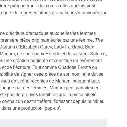
terre prémoderne - du moins celles qui faisaient
 au cours de représentations dramatiques « inavouées »
orme d’écriture dramatique auxquelles les femmes
a première pièce originale écrite par une femme,
The
 Mariam) d’Elizabeth Carey, Lady Falkland. Bien
 de Mariam, de son époux Hérode et de sa sœur Salomé,
is une création originale et constitue un évènement
 et de l’écriture. Tout comme Charlotte Brontë ou
ibilité de signer cette pièce de son nom, elle dut se
s mises en scène récentes de Mariam indiquent que,
l’époque par des femmes, Mariam peut parfaitement
iste pas de preuves tangibles que la pièce ait été
 connait un destin théâtral florissant depuis le milieu
dans une production ‘pop-up’.