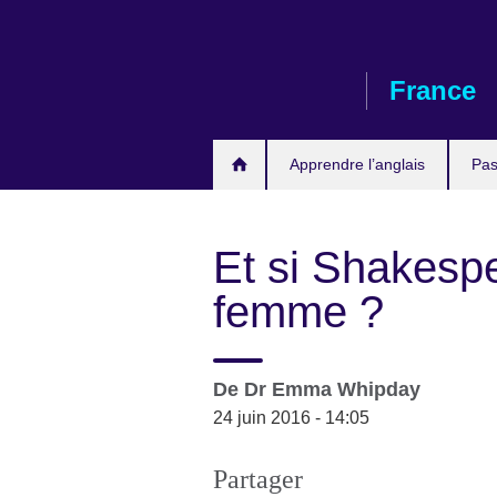
Skip
to
main
France
content
Apprendre l’anglais
Pas
Et si Shakespe
femme ?
De
Dr
Emma Whipday
24 juin 2016 - 14:05
Partager