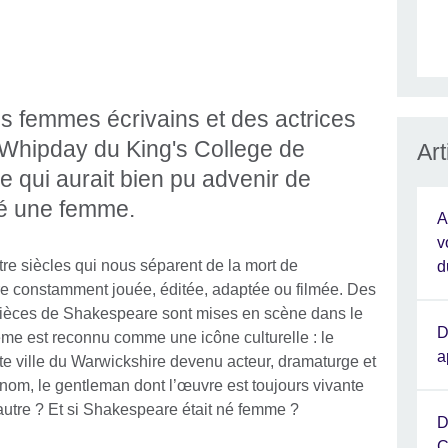
es femmes écrivains et des actrices
Whipday du King's College de
Ar
e qui aurait bien pu advenir de
été une femme.
A
v
re siècles qui nous séparent de la mort de
d
e constamment jouée, éditée, adaptée ou filmée. Des
 pièces de Shakespeare sont mises en scène dans le
D
me est reconnu comme une icône culturelle : le
a
tite ville du Warwickshire devenu acteur, dramaturge et
enom, le gentleman dont l’œuvre est toujours vivante
té autre ? Et si Shakespeare était né femme ?
D
C