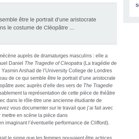
s
 semble être le portrait d’une aristocrate
s le costume de Cléopâtre ...
 mécène auprès de dramaturges masculins : elle a
muel Daniel
The Tragedie of Cleopatra
(La tragédie de
. Yasmin Arshad de l’University College de Londres
u de ce qui semble être le portrait d’une aristocrate
pâtre avec auprès d’elle des vers de
The Tragedie
obablement la représentation de cette pièce de théâtre
 dans le rôle-titre une ancienne étudiante de
vez vous documenter sur le travail que j’ai fait avec
 mettre en scène la pièce dans
n imaginant l’éventuelle performance de Clifford).
trait le signe que les femmes pouvaient être actrices