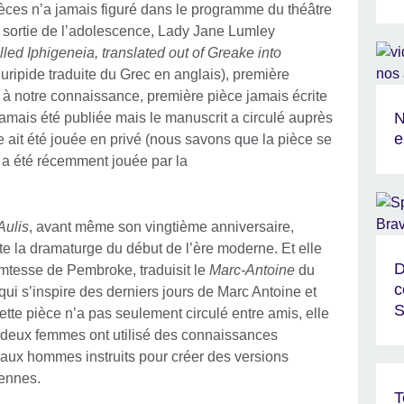
ces n’a jamais figuré dans le programme du théâtre
 sortie de l’adolescence, Lady Jane Lumley
led Iphigeneia, translated out of Greake into
Euripide traduite du Grec en anglais), première
, à notre connaissance, première pièce jamais écrite
N
amais été publiée mais le manuscrit a circulé auprès
e
ce ait été jouée en privé (nous savons que la pièce se
e a été récemment jouée par la
Aulis
, avant même son vingtième anniversaire,
 la dramaturge du début de l’ère moderne. Et elle
D
omtesse de Pembroke, traduisit le
Marc-Antoine
du
c
ui s’inspire des derniers jours de Marc Antoine et
S
ette pièce n’a pas seulement circulé entre amis, elle
 deux femmes ont utilisé des connaissances
aux hommes instruits pour créer des versions
iennes.
T