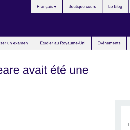
Choose
Français
Boutique cours
Le Blog
your
language
ser un examen
Etudier au Royaume-Uni
Evénements
are avait été une
D