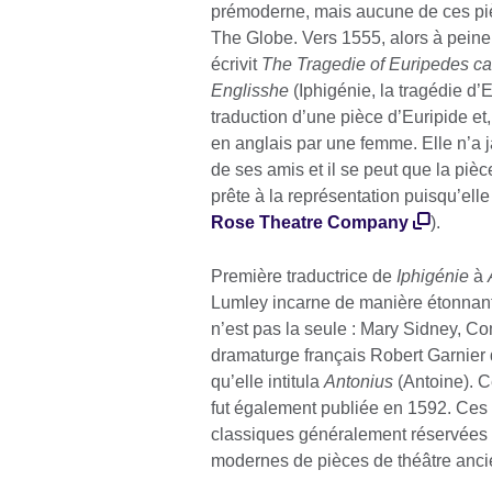
prémoderne, mais aucune de ces piè
The Globe. Vers 1555, alors à peine
écrivit
The Tragedie of Euripedes cal
Englisshe
(Iphigénie, la tragédie d’
traduction d’une pièce d’Euripide et
en anglais par une femme. Elle n’a j
de ses amis et il se peut que la piè
prête à la représentation puisqu’ell
Rose Theatre Company
).
Première traductrice de
Iphigénie
à
Lumley incarne de manière étonnante
n’est pas la seule : Mary Sidney, C
dramaturge français Robert Garnier q
qu’elle intitula
Antonius
(Antoine). C
fut également publiée en 1592. Ces
classiques généralement réservées 
modernes de pièces de théâtre anc