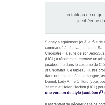
... un tableau de ce qui
jacobéenne dan
Sidney a également joué le rôle de
commandé à l’écrivain et tuteur Sa
Cléopâtre), la suite de son
Antonius
(UCL) a récemment retrouvé un tablea
jacobéenne dans le costume de Cléo
of Cleopatra
. Ce tableau illustre pr
dans une maison à la campagne, avec
Daniel, Lady Anne Clifford (vous pou
Yasmin et Helen Hackett (UCL) pour
une version de style jacobéen
e
Il est tentant de déceler dans ce por