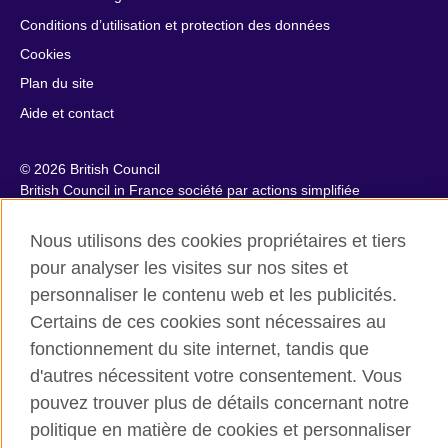
Conditions d’utilisation et protection des données
Cookies
Plan du site
Aide et contact
© 2026 British Council
British Council in France société par actions simplifiée
unipersonnelle est une filiale du British Council, l’agence
internationale britannique dédiée aux domaines de l’éducation
Nous utilisons des cookies propriétaires et tiers
et des relations culturelles. British Council in France société par
pour analyser les visites sur nos sites et
actions simplifiée unipersonnelle est une société inscrite en
personnaliser le contenu web et les publicités.
France avec le numéro RCS Paris n° 847 719 473. Adresse :
9/11 rue de Constantine, 75007 Paris, France. Le British Council
Certains de ces cookies sont nécessaires au
est une association caritative enregistrée sous le numéro
fonctionnement du site internet, tandis que
209131 (Angleterre et Pays de Galles) et SC037733 (Ecosse).
d'autres nécessitent votre consentement. Vous
Adresse : 1 Redman Place, Stratford, London E20 1JQ,
Royaume-Uni.
pouvez trouver plus de détails concernant notre
Veuillez noter que nos prestations examens sont facturées par
politique en matière de cookies et personnaliser
le British Council au Royaume-Uni.