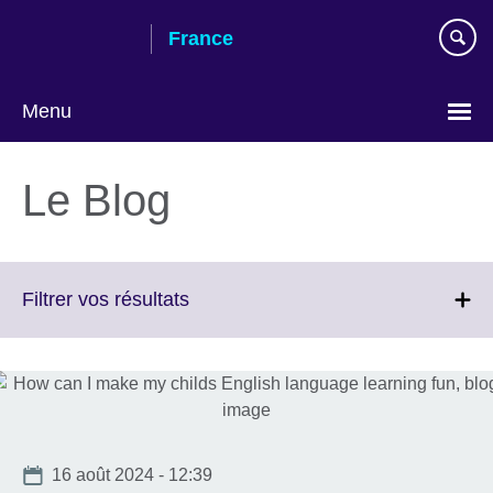
Skip
France
to
main
content
Menu
Choose
your
Le Blog
language
Click
Filtrer vos résultats
to
expand.
More
information
available.
Date
16 août 2024 - 12:39