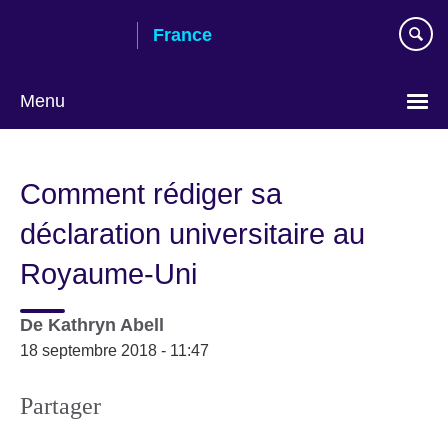
Skip
France
to
main
content
Menu
Choose
your
Comment rédiger sa
language
déclaration universitaire au
Royaume-Uni
De
Kathryn Abell
18 septembre 2018 - 11:47
Partager