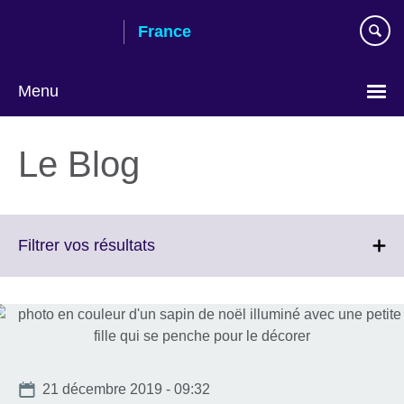
Skip
France
to
main
content
Menu
Choose
your
Le Blog
language
Click
Filtrer vos résultats
to
expand.
More
information
available.
Date
21 décembre 2019 - 09:32