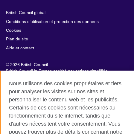
British Council global
Conditions d’utilisation et protection des données
Cookies
Plan du site
Aide et contact
© 2026 British Council
British Council in France société par actions simplifiée
unipersonnelle est une filiale du British Council, l’agence
Nous utilisons des cookies propriétaires et tiers
internationale britannique dédiée aux domaines de l’éducation
et des relations culturelles. British Council in France société par
pour analyser les visites sur nos sites et
actions simplifiée unipersonnelle est une société inscrite en
personnaliser le contenu web et les publicités.
France avec le numéro RCS Paris n° 847 719 473. Adresse :
Certains de ces cookies sont nécessaires au
9/11 rue de Constantine, 75007 Paris, France. Le British Council
est une association caritative enregistrée sous le numéro
fonctionnement du site internet, tandis que
209131 (Angleterre et Pays de Galles) et SC037733 (Ecosse).
d'autres nécessitent votre consentement. Vous
Adresse : 1 Redman Place, Stratford, London E20 1JQ,
pouvez trouver plus de détails concernant notre
Royaume-Uni.